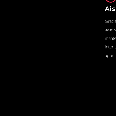
Ais
Gracia
avanz
mante
inter
aporta