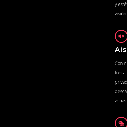
y esté
visión
Ais
Con n
fuera
privad
descan
zonas