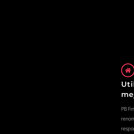
Uti
me
PB Fin
renom
respo