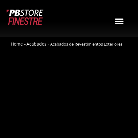
Ir
al
contenido
Men
Home
Acabados
»
»
Acabados de Revestimientos Exteriores