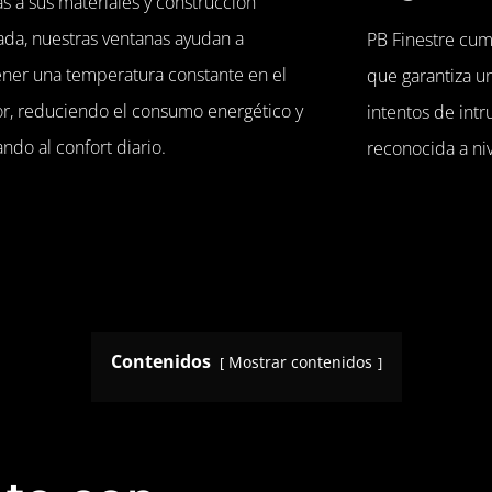
s a sus materiales y construcción
ada, nuestras ventanas ayudan a
PB Finestre cump
ner una temperatura constante en el
que garantiza un
ior, reduciendo el consumo energético y
intentos de int
ndo al confort diario.
reconocida a ni
Contenidos
Mostrar contenidos