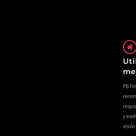
Uti
me
PB Fin
renom
respo
y esté
visión