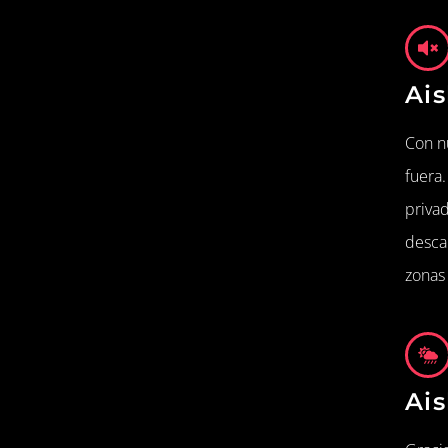
Ais
Con n
fuera
privad
descan
zonas
Ais